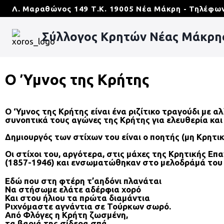
Λ. Μαραθώνος 149 Τ.Κ. 19005 Νέα Μάκρη - Τηλέφων
Σύλλογος Κρητών Νέας Μάκρ
Ο Ύμνος της Κρήτης
Ο ‘Υμνος της Κρήτης είναι ένα ριζίτικο τραγούδι με 
συνοπτικά τους αγώνες της Κρήτης για ελευθερία κα
Δημιουργός των στίχων του είναι ο ποητής (μη Κρητ
Οι στίχοι του, αργότερα, στις μάχες της Κρητικής Ε
(1857-1946) και ενσωματώθηκαν στο μελοδράμά του 
Εδώ που στη φτέρη τ’αηδόνι πλανάται
Να στήσωμε ελάτε αδέρφια χορό
Και στου ήλιου τα πρώτα διαμάντια
Ριχνόμαστε αγνάντια σε Τούρκων σωρό.
Από Φλόγες η Κρήτη ζωσμένη,
τα βαριά της σίδερα σπά