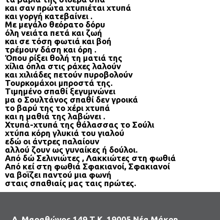
και σαν πρώτα χτυπιέται χτυπά
και γοργή κατεβαίνει .
Με μεγάλο θεόρατο δόρυ
όλη νειάτα πετά και ζωή
και σε τόση φωτιά και βοή
τρέμουν δάση και όρη .
Όπου ρίξει θολή τη ματιά της
χίλια όπλα στις ράχες λαλούν
και χιλιάδες πετούν πυροβολούν
Τουρκομάχοι μπροστά της.
Τιμημένο σπαθί ξεγυμνώνει
μα ο Σουλτάνος σπαθί δεν γροικά
το βαρύ της το χέρι χτυπά
και η μαθιά της λαβώνει .
Χτυπά-χτυπά της θάλασσας το Σούλι
χτύπα κόρη γλυκιά του γιαλού
εδώ οι άντρες παλαίουν
αλλού ζουν ως γυναίκες ή δούλοι.
Από δώ Σελινιώτες , Λακκιώτες στη φωθιά
Από κεί στη φωθιά Σφακιανοί, Σφακιανοί
να βοϊζει παντού μια φωνή
σταις σπαθιαίς μας ταις πρώτες.
Λ. Μαραθώνος 149 Τ.Κ. 19005 Νέα Μάκρη