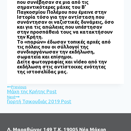
που συνέβησαν σε μια από τις
σημαντικότερες μάχες του Β’
Παγκοσμίου Πολέμου που έμεινε στην
Ιστορία τόσο για την αντίσταση που
συνάντησαν οι ναζιστικές δυνάμεις, όσο
και για τις απώλειες που υπέστησαν
στην προσπάθειά τους να κατακτήσουν
την Κρήτη.
Το «παρών» έδωσαν τοπικές αρχές από
τις πόλεις που οι σύλλογοί της
συνδιοργάνωσαν την εκδήλωση,
σωματεία και επίσημοι.
Δείτε φωτογραφίες και video από την
εκδήλωση στις αντίστοιχες ενότητες
της ιστοσελίδας μας.
Previous
Μάχη της Κρήτης Post
Next
Γιορτή Τσικουδιάς 2019 Post
Λ. Μαραθώνος 149 Τ.Κ. 19005 Νέα Μάκρη