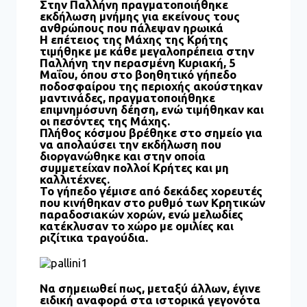
Στην Παλλήνη πραγματοποιήθηκε
εκδήλωση μνήμης για εκείνους τους
ανθρώπους που πάλεψαν ηρωικά
Η επέτειος της Μάχης της Κρήτης
τιμήθηκε με κάθε μεγαλοπρέπεια στην
Παλλήνη την περασμένη Κυριακή, 5
Μαΐου, όπου στο βοηθητικό γήπεδο
ποδοσφαίρου της περιοχής ακούστηκαν
μαντινάδες, πραγματοποιήθηκε
επιμνημόσυνη δέηση, ενώ τιμήθηκαν και
οι πεσόντες της Μάχης.
Πλήθος κόσμου βρέθηκε στο σημείο για
να απολαύσει την εκδήλωση που
διοργανώθηκε και στην οποία
συμμετείχαν πολλοί Κρήτες και μη
καλλιτέχνες.
Το γήπεδο γέμισε από δεκάδες χορευτές
που κινήθηκαν στο ρυθμό των Κρητικών
παραδοσιακών χορών, ενώ μελωδίες
κατέκλυσαν το χώρο με ομιλίες και
ριζίτικα τραγούδια.
Να σημειωθεί πως, μεταξύ άλλων, έγινε
ειδική αναφορά στα ιστορικά γεγονότα